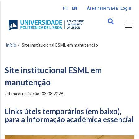
Passar
PT
EN
Área reservada
Login
para
o
conteúdo
principal
Início
Site institucional ESML em manutenção
Site institucional ESML em
manutenção
Última atualização: 03.08.2026
Links úteis temporários (em baixo),
para a informação académica essencial