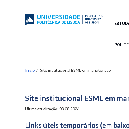
Passar
para
o
conteúdo
ESTUD
principal
POLIT
Início
Site institucional ESML em manutenção
Site institucional ESML em m
Última atualização: 03.08.2026
Links úteis temporários (em baixo