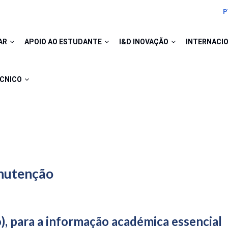
P
AR
APOIO AO ESTUDANTE
I&D INOVAÇÃO
INTERNACI
ÉCNICO
anutenção
), para a informação académica essencial