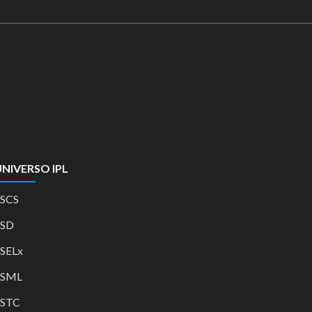
NIVERSO IPL
SCS
ESD
SELx
ESML
ESTC