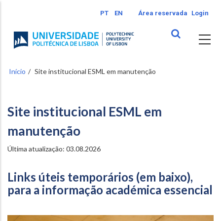
Passar
PT
EN
Área reservada
Login
para
o
conteúdo
principal
Início
Site institucional ESML em manutenção
Site institucional ESML em
manutenção
Última atualização: 03.08.2026
Links úteis temporários (em baixo),
para a informação académica essencial