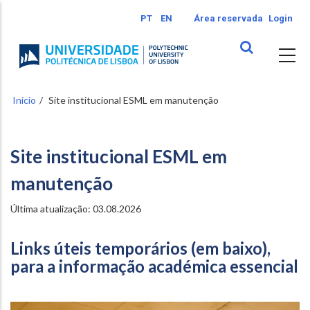
Passar
PT
EN
Área reservada
Login
para
o
conteúdo
principal
Início
Site institucional ESML em manutenção
Site institucional ESML em
manutenção
Última atualização: 03.08.2026
Links úteis temporários (em baixo),
para a informação académica essencial