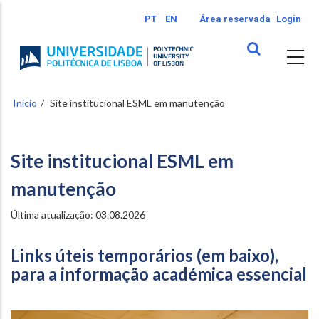
Passar
PT
EN
Área reservada
Login
para
o
conteúdo
principal
Início
Site institucional ESML em manutenção
Site institucional ESML em
manutenção
Última atualização: 03.08.2026
Links úteis temporários (em baixo),
para a informação académica essencial