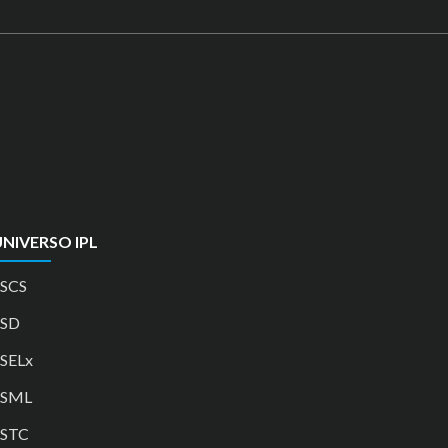
NIVERSO IPL
SCS
ESD
SELx
ESML
ESTC