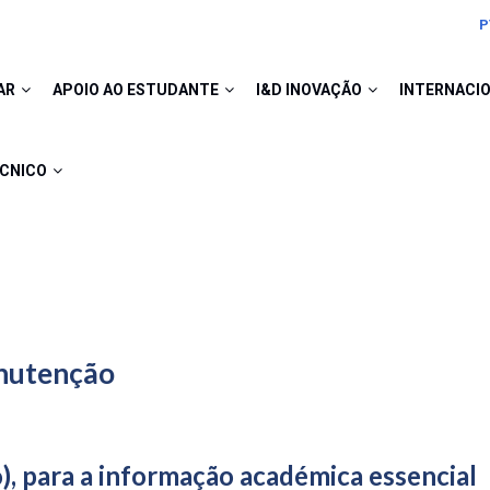
P
AR
APOIO AO ESTUDANTE
I&D INOVAÇÃO
INTERNACI
ÉCNICO
anutenção
), para a informação académica essencial