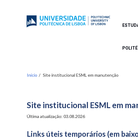
Passar
para
o
conteúdo
ESTUD
principal
POLIT
Início
Site institucional ESML em manutenção
Site institucional ESML em m
Última atualização: 03.08.2026
Links úteis temporários (em baixo