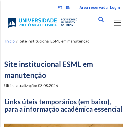
Passar
PT
EN
Área reservada
Login
para
o
conteúdo
principal
Início
Site institucional ESML em manutenção
Site institucional ESML em
manutenção
Última atualização: 03.08.2026
Links úteis temporários (em baixo),
para a informação académica essencial