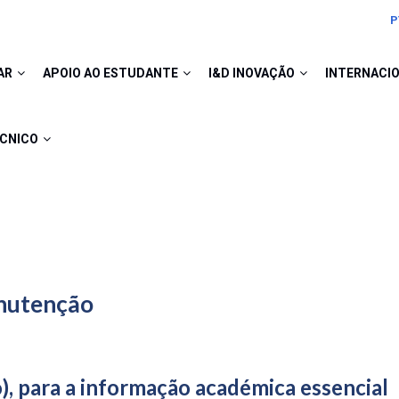
P
AR
APOIO AO ESTUDANTE
I&D INOVAÇÃO
INTERNACI
ÉCNICO
anutenção
), para a informação académica essencial