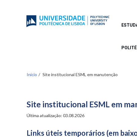
Passar
para
o
conteúdo
ESTUD
principal
POLIT
Início
Site institucional ESML em manutenção
Site institucional ESML em m
Última atualização: 03.08.2026
Links úteis temporários (em baixo