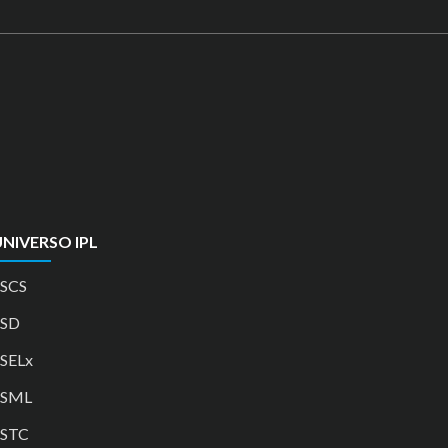
NIVERSO IPL
SCS
ESD
SELx
ESML
ESTC