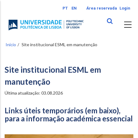
Passar
PT
EN
Área reservada
Login
para
o
conteúdo
principal
Início
Site institucional ESML em manutenção
Site institucional ESML em
manutenção
Última atualização: 03.08.2026
Links úteis temporários (em baixo),
para a informação académica essencial