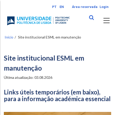
Passar
PT
EN
Área reservada
Login
para
o
conteúdo
principal
Início
Site institucional ESML em manutenção
Site institucional ESML em
manutenção
Última atualização: 03.08.2026
Links úteis temporários (em baixo),
para a informação académica essencial