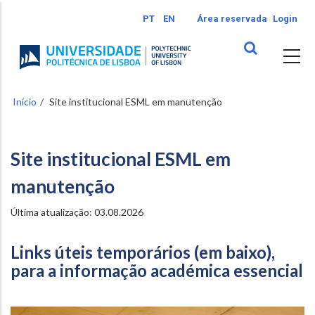
Passar
PT
EN
Área reservada
Login
para
o
conteúdo
principal
Início
Site institucional ESML em manutenção
Site institucional ESML em
manutenção
Última atualização: 03.08.2026
Links úteis temporários (em baixo),
para a informação académica essencial