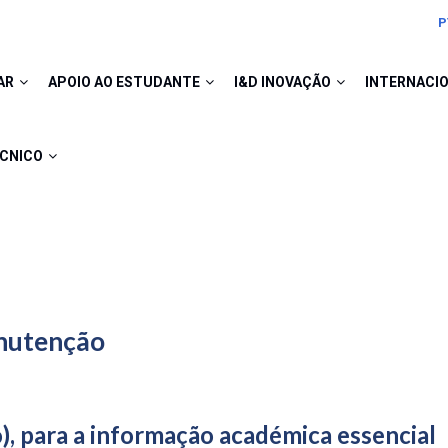
P
AR
APOIO AO ESTUDANTE
I&D INOVAÇÃO
INTERNACI
ÉCNICO
anutenção
), para a informação académica essencial