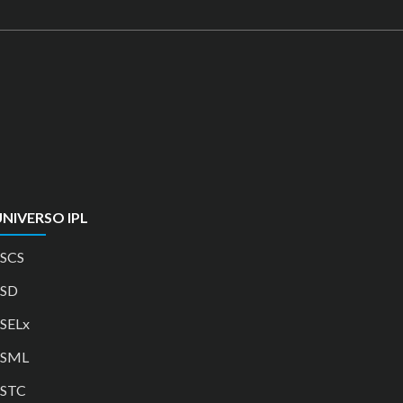
NIVERSO IPL
SCS
ESD
SELx
ESML
ESTC