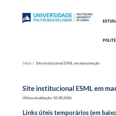
Passar
para
o
conteúdo
ESTUD
principal
POLIT
Início
Site institucional ESML em manutenção
Site institucional ESML em m
Última atualização: 03.08.2026
Links úteis temporários (em baixo