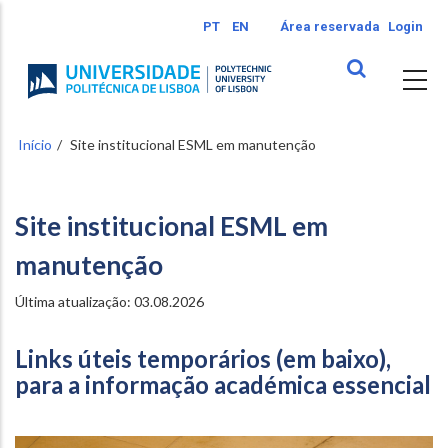
Passar
PT
EN
Área reservada
Login
para
o
conteúdo
principal
Início
Site institucional ESML em manutenção
Site institucional ESML em
manutenção
Última atualização: 03.08.2026
Links úteis temporários (em baixo),
para a informação académica essencial